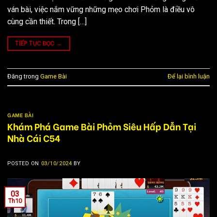
ván bài, việc nắm vững những mẹo chơi Phỏm là điều vô
cùng cần thiết. Trong […]
TIẾP TỤC ĐỌC
→
Đăng trong
Game Bài
Để lại bình luận
GAME BÀI
Khám Phá Game Bài Phỏm Siêu Hấp Dẫn Tại
Nhà Cái C54
POSTED ON
03/10/2024
BY
03
Th10