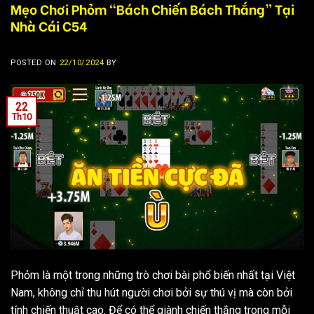
Mẹo Chơi Phỏm “Bách Chiến Bách Thắng” Tại
Nhà Cái C54
POSTED ON
22/10/2024
BY
22
Th10
Phỏm là một trong những trò chơi bài phổ biến nhất tại Việt
Nam, không chỉ thu hút người chơi bởi sự thú vị mà còn bởi
tính chiến thuật cao. Để có thể giành chiến thắng trong mỗi