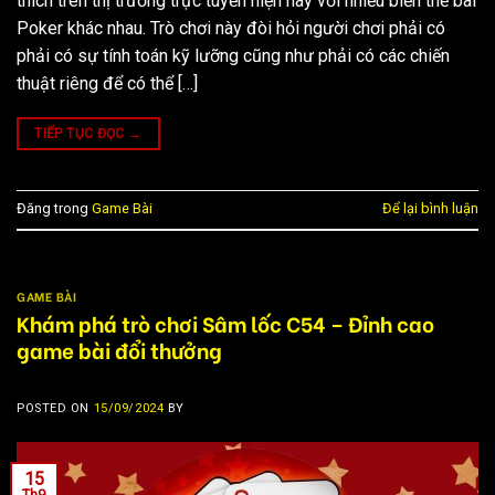
thích trên thị trường trực tuyến hiện nay với nhiều biến thể bài
Poker khác nhau. Trò chơi này đòi hỏi người chơi phải có
phải có sự tính toán kỹ lưỡng cũng như phải có các chiến
thuật riêng để có thể […]
TIẾP TỤC ĐỌC
→
Đăng trong
Game Bài
Để lại bình luận
GAME BÀI
Khám phá trò chơi Sâm lốc C54 – Đỉnh cao
game bài đổi thưởng
POSTED ON
15/09/2024
BY
15
Th9