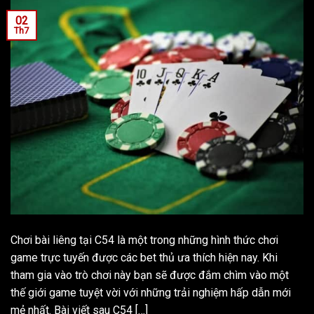
02
Th7
Chơi bài liêng tại C54 là một trong những hình thức chơi
game trực tuyến được các bet thủ ưa thích hiện nay. Khi
tham gia vào trò chơi này bạn sẽ được đắm chìm vào một
thế giới game tuyệt vời với những trải nghiệm hấp dẫn mới
mẻ nhất. Bài viết sau C54 […]