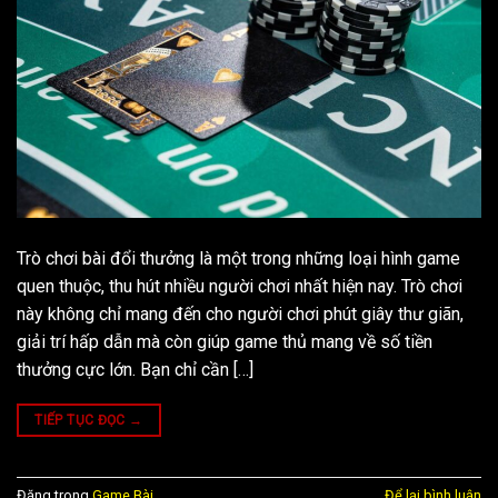
Trò chơi bài đổi thưởng là một trong những loại hình game
quen thuộc, thu hút nhiều người chơi nhất hiện nay. Trò chơi
này không chỉ mang đến cho người chơi phút giây thư giãn,
giải trí hấp dẫn mà còn giúp game thủ mang về số tiền
thưởng cực lớn. Bạn chỉ cần […]
TIẾP TỤC ĐỌC
→
Đăng trong
Game Bài
Để lại bình luận