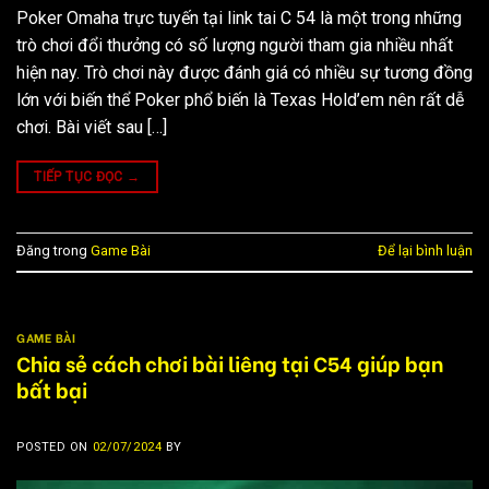
Poker Omaha trực tuyến tại link tai C 54 là một trong những
trò chơi đổi thưởng có số lượng người tham gia nhiều nhất
hiện nay. Trò chơi này được đánh giá có nhiều sự tương đồng
lớn với biến thể Poker phổ biến là Texas Hold’em nên rất dễ
chơi. Bài viết sau […]
TIẾP TỤC ĐỌC
→
Đăng trong
Game Bài
Để lại bình luận
GAME BÀI
Chia sẻ cách chơi bài liêng tại C54 giúp bạn
bất bại
POSTED ON
02/07/2024
BY