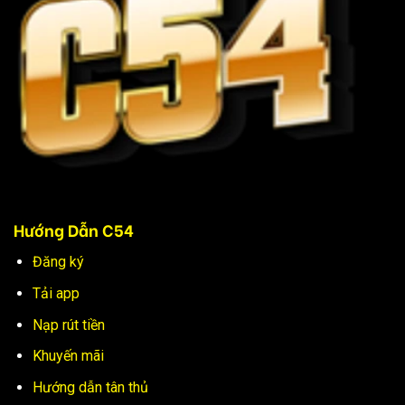
Hướng Dẫn C54
Đăng ký
Tải app
Nạp rút tiền
Khuyến mãi
Hướng dẫn tân thủ