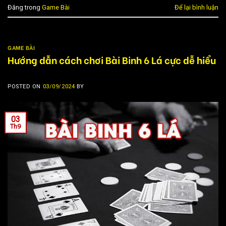
Đăng trong
Game Bài
Để lại bình luận
GAME BÀI
Hướng dẫn cách chơi Bài Binh 6 Lá cực dễ hiểu
POSTED ON
03/09/2024
BY
03
Th9