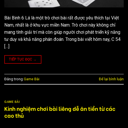
Bài Binh 6 Lá là một trò chơi bài rất được yêu thích tại Việt
Nam, nhất là ở khu vực miền Nam. Trò chơi này không chỉ
mang tính giải trí mà còn giúp người chơi phát triển kỹ năng
tư duy và khả năng phán đoán. Trong bài viết hôm nay, C 54
[…]
TIẾP TỤC ĐỌC
→
Đăng trong
Game Bài
Để lại bình luận
GAME BÀI
Kinh nghiệm chơi bài liêng dễ ăn tiền từ các
cao thủ