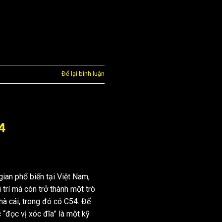
Để lại bình luận
4
gian phổ biến tại Việt Nam,
 trí mà còn trở thành một trò
nhà cái, trong đó có C54. Để
c “đọc vị xóc đĩa” là một kỹ