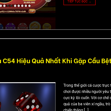
TIẾP TỤC ĐỌC
→
u C54 Hiệu Quả Nhất Khi Gặp Cầu Bệ
Trong thế giới cá cược trực t
chơi được nhiều người yêu t
cực kỳ lôi cuốn. Với cơ chế 
quả của ba viên xí ngầu, trò
chiến thắng […]