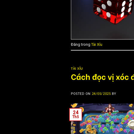
Đăng trong
Tài Xỉu
TÀI XỈU
Cách đọc vị xóc 
POSTED ON
24/05/2025
BY
24
Th5