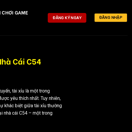
 CHƠI GAME
ĐĂNG NHẬP
ĐĂNG KÝ NGAY
 Nhà Cái C54
uyến, tài xỉu là một trong
được yêu thích nhất. Tuy nhiên,
ự khác biệt giữa tài xỉu thường
tại nhà cái C54 – một trong