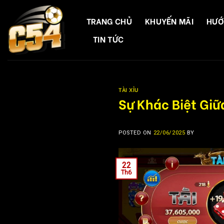
Bỏ
qua
TRANG CHỦ
KHUYẾN MÃI
HƯỚ
nội
TIN TỨC
dung
TÀI XỈU
Sự Khác Biệt Giữ
POSTED ON
22/06/2025
BY
22
Th6