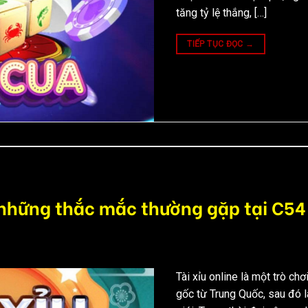
tăng tỷ lệ thắng, […]
TIẾP TỤC ĐỌC
→
à những thắc mắc thường gặp tại C54
Tài xỉu online là một trò c
gốc từ Trung Quốc, sau đó l