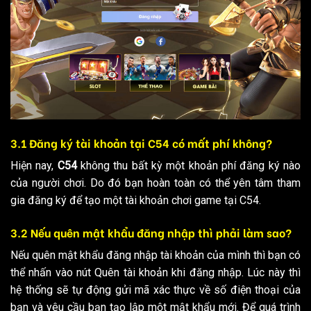
3.1 Đăng ký tài khoản tại C54 có mất phí không?
Hiện nay,
C54
không thu bất kỳ một khoản phí đăng ký nào
của người chơi. Do đó bạn hoàn toàn có thể yên tâm tham
gia đăng ký để tạo một tài khoản chơi game tại C54.
3.2 Nếu quên mật khẩu đăng nhập thì phải làm sao?
Nếu quên mật khẩu đăng nhập tài khoản của mình thì bạn có
thể nhấn vào nút Quên tài khoản khi đăng nhập. Lúc này thì
hệ thống sẽ tự động gửi mã xác thực về số điện thoại của
bạn và yêu cầu bạn tạo lập một mật khẩu mới. Để quá trình