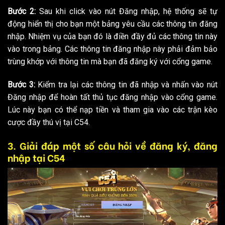
Bước 2:
Sau khi click vào nút Đăng nhập, hệ thống sẽ tự
động hiển thị cho bạn một bảng yêu cầu các thông tin đăng
nhập. Nhiệm vụ của bạn đó là điền đầy đủ các thông tin này
vào trong bảng. Các thông tin đăng nhập này phải đảm bảo
trùng khớp với thông tin mà bạn đã đăng ký với cổng game.
Bước 3:
Kiểm tra lại các thông tin đã nhập và nhấn vào nút
Đăng nhập để hoàn tất thủ tục đăng nhập vào cổng game.
Lúc này bạn có thể nạp tiền và tham gia vào các trận kèo
cược đầy thú vị tại C54.
3. Giải đáp một số câu hỏi về đăng ký, đăng
nhập tại C54