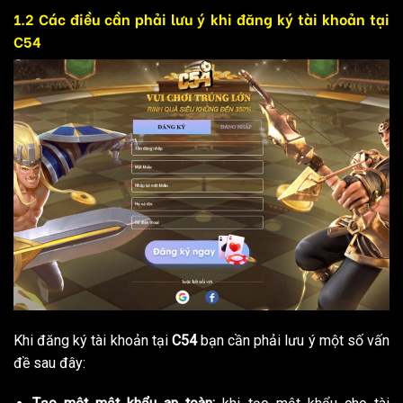
1.2 Các điều cần phải lưu ý khi đăng ký tài khoản tại
C54
Khi đăng ký tài khoản tại
C54
bạn cần phải lưu ý một số vấn
đề sau đây: