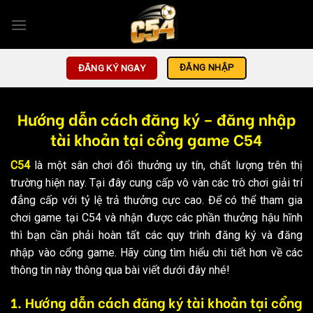
Bỏ
qua
nội
dung
ĐĂNG NHẬP
ĐĂNG KÝ NGAY
Hướng dẫn cách đăng ký – đăng nhập
tài khoản tại cổng game C54
C54
là một sân chơi đổi thưởng uy tín, chất lượng trên thị
trường hiện nay. Tại đây cung cấp vô vàn các trò chơi giải trí
đẳng cấp với tỷ lệ trả thưởng cực cao. Để có thể tham gia
chơi game tại C54 và nhận được các phần thưởng hậu hĩnh
thì bạn cần phải hoàn tất các quy trình đăng ký và đăng
nhập vào cổng game. Hãy cùng tìm hiểu chi tiết hơn về các
thông tin này thông qua bài viết dưới đây nhé!
1. Hướng dẫn cách đăng ký tài khoản tại cổng