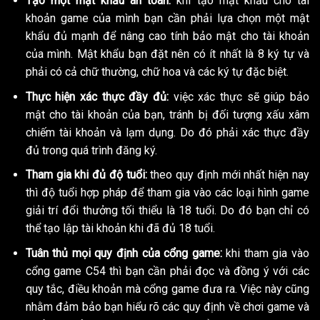
Tạo một mật khẩu an toàn:
khi tạo mật khẩu cho tài
khoản game của mình bạn cần phải lựa chọn một mật
khẩu đủ mạnh để nâng cao tính bảo mật cho tài khoản
của mình. Mật khẩu bạn đặt nên có ít nhất là 8 ký tự và
phải có cả chữ thường, chữ hoa và các ký tự đặc biệt.
Thực hiện xác thực đầy đủ:
việc xác thực sẽ giúp bảo
mật cho tài khoản của bạn, tránh bị đối tượng xấu xâm
chiếm tài khoản và lạm dụng. Do đó phải xác thực đầy
đủ trong quá trình đăng ký.
Tham gia khi đủ độ tuổi:
theo quy định mới nhất hiện nay
thì độ tuổi hợp pháp để tham gia vào các loại hình game
giải trí đổi thưởng tối thiểu là 18 tuổi. Do đó bạn chỉ có
thể tạo lập tài khoản khi đã đủ 18 tuổi.
Tuân thủ mọi quy định của cổng game:
khi tham gia vào
cổng game C54 thì bạn cần phải đọc và đồng ý với các
quy tắc, điều khoản mà cổng game đưa ra. Việc này cũng
nhằm đảm bảo bạn hiểu rõ các quy định về chơi game và