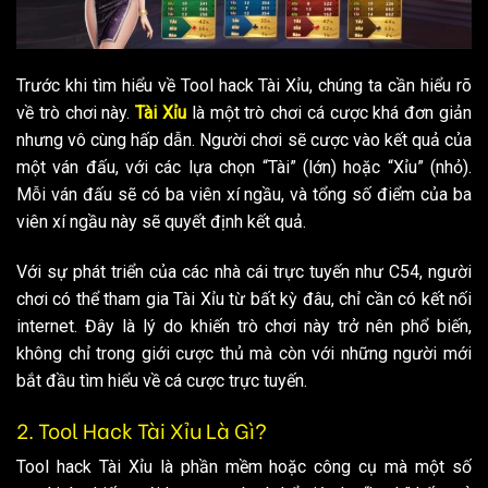
Trước khi tìm hiểu về Tool hack Tài Xỉu, chúng ta cần hiểu rõ
về trò chơi này.
Tài Xỉu
là một trò chơi cá cược khá đơn giản
nhưng vô cùng hấp dẫn. Người chơi sẽ cược vào kết quả của
một ván đấu, với các lựa chọn “Tài” (lớn) hoặc “Xỉu” (nhỏ).
Mỗi ván đấu sẽ có ba viên xí ngầu, và tổng số điểm của ba
viên xí ngầu này sẽ quyết định kết quả.
Với sự phát triển của các nhà cái trực tuyến như C54, người
chơi có thể tham gia Tài Xỉu từ bất kỳ đâu, chỉ cần có kết nối
internet. Đây là lý do khiến trò chơi này trở nên phổ biến,
không chỉ trong giới cược thủ mà còn với những người mới
bắt đầu tìm hiểu về cá cược trực tuyến.
2. Tool Hack Tài Xỉu Là Gì?
Tool hack Tài Xỉu là phần mềm hoặc công cụ mà một số