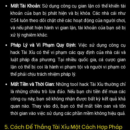
Mất Tài Khoản:
Sử dụng công cụ gian lận có thể khiến tài
khoản của bạn bị phát hiện và bị khóa. Các nhà cái như
C54 luôn theo dõi chặt chẽ các hoạt động của người chơi,
và nếu phát hiện hành vi gian lận, tài khoản của bạn sẽ bị
xử lý nghiêm khắc.
Pháp Lý và Vi Phạm Quy Định:
Việc sử dụng công cụ
hack Tài Xỉu có thể vi phạm các quy định của nhà cái và
luật pháp địa phương. Tại nhiều quốc gia, cá cược gian
lận có thể bị coi là hành vi phạm tội và người vi phạm có
thể phải chịu trách nhiệm pháp lý.
Mất Tiền và Thời Gian:
Những tool hack Tài Xỉu thường chỉ
là những chiêu trò lừa đảo. Nếu bạn chi tiền để mua các
công cụ này, bạn sẽ không nhận được bất kỳ kết quả khả
quan nào. Thay vào đó, bạn có thể mất tiền oan và tốn
thời gian vào việc sử dụng các phần mềm không hiệu quả.
5. Cách Để Thắng Tài Xỉu Một Cách Hợp Pháp