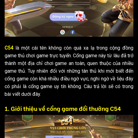
C54
là một cái tên không còn quá xa lạ trong cộng đồng
game thủ chơi game trực tuyến. Cổng game này từ lâu đã trở
thành một địa chỉ chơi game an toàn, quen thuộc của nhiều
game thủ. Tuy nhiên đối với những tân thủ khi mới biết đến
cổng game còn khá nhiều điều ngờ vực, nghi ngờ về liệu đây
có phải là cổng game uy tín không. Câu trả lời sẽ có trong
bài viết dưới đây.
1. Giới thiệu về cổng game đổi thưởng C54