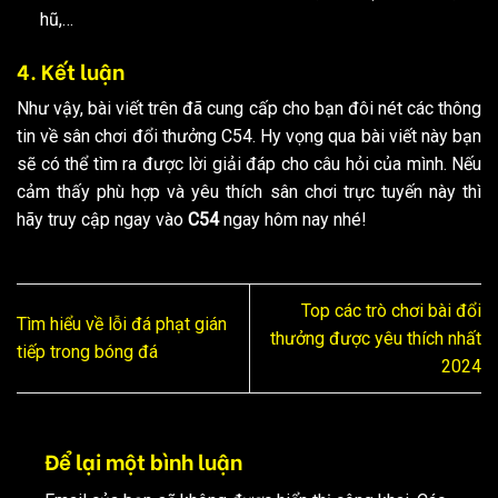
hũ,…
4. Kết luận
Như vậy, bài viết trên đã cung cấp cho bạn đôi nét các thông
tin về sân chơi đổi thưởng C54. Hy vọng qua bài viết này bạn
sẽ có thể tìm ra được lời giải đáp cho câu hỏi của mình. Nếu
cảm thấy phù hợp và yêu thích sân chơi trực tuyến này thì
hãy truy cập ngay vào
C54
ngay hôm nay nhé!
Top các trò chơi bài đổi
Tìm hiểu về lỗi đá phạt gián
thưởng được yêu thích nhất
tiếp trong bóng đá
2024
Để lại một bình luận