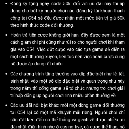
Đăng ký tặng ngay code 50k: đối với ưu đãi này thì áp
dụng cho bất kỳ người chơi nào đăng ký tài khoản thành
công tại C54 sẽ đều được nhận một mức tiền trị giá 50k
theo hình thức code đổi thưởng.
Hoàn trả tiền cược không giới hạn: đây được xem là một
cách giảm chi phí cũng như rủi ro cho người chơi khi tham
gia vào C54. Việc đặt cược vào các tựa game sẽ diễn ra
một cách thường xuyên, liên tục nên việc hoàn cược cũng
sẽ được áp dụng rất nhiều.
Các chương trình tặng thưởng vào dịp đặc biệt như lễ, tết,
sinh nhật: vào một số dịp đặc biệt và quan trọng như này
trong năm thì cổng game sẽ tổ chức những trò chơi giải
trí hấp dẫn giúp người chơi rinh nhiều phần thưởng về.
Các ưu đãi nổi bật khác: mỗi một dòng game đổi thưởng
tại C54 lại có một mã khuyến mãi riêng. Người chơi chỉ
cần đặt kèo đấu có thể thắng và giành về được nhiều ưu
đãi nhất điển hình như ở casino live, cá cược thể thao, nổ