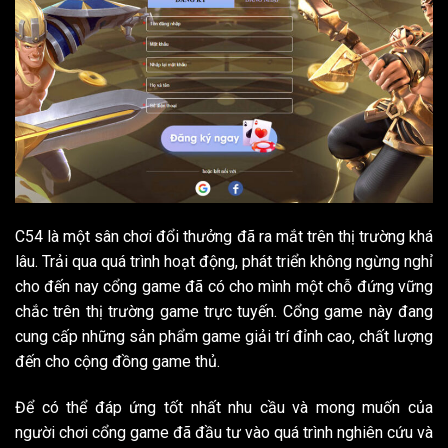
C54 là một sân chơi đổi thưởng đã ra mắt trên thị trường khá
lâu. Trải qua quá trình hoạt động, phát triển không ngừng nghỉ
cho đến nay cổng game đã có cho mình một chỗ đứng vững
chắc trên thị trường game trực tuyến. Cổng game này đang
cung cấp những sản phẩm game giải trí đỉnh cao, chất lượng
đến cho cộng đồng game thủ.
Để có thể đáp ứng tốt nhất nhu cầu và mong muốn của
người chơi cổng game đã đầu tư vào quá trình nghiên cứu và