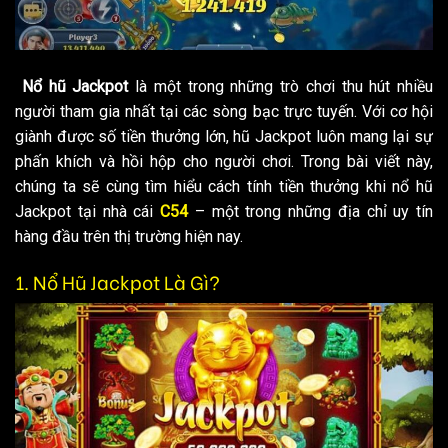
Nổ hũ Jackpot
là một trong những trò chơi thu hút nhiều
người tham gia nhất tại các sòng bạc trực tuyến. Với cơ hội
giành được số tiền thưởng lớn, hũ Jackpot luôn mang lại sự
phấn khích và hồi hộp cho người chơi. Trong bài viết này,
chúng ta sẽ cùng tìm hiểu cách tính tiền thưởng khi nổ hũ
Jackpot tại nhà cái
C54
– một trong những địa chỉ uy tín
hàng đầu trên thị trường hiện nay.
1. Nổ Hũ Jackpot Là Gì?