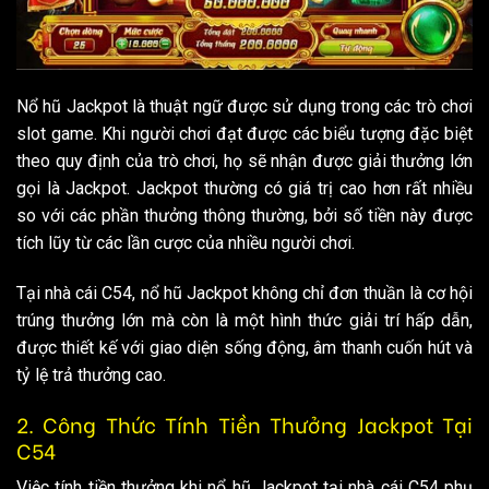
Nổ hũ Jackpot là thuật ngữ được sử dụng trong các trò chơi
slot game. Khi người chơi đạt được các biểu tượng đặc biệt
theo quy định của trò chơi, họ sẽ nhận được giải thưởng lớn
gọi là Jackpot. Jackpot thường có giá trị cao hơn rất nhiều
so với các phần thưởng thông thường, bởi số tiền này được
tích lũy từ các lần cược của nhiều người chơi.
Tại nhà cái C54, nổ hũ Jackpot không chỉ đơn thuần là cơ hội
trúng thưởng lớn mà còn là một hình thức giải trí hấp dẫn,
được thiết kế với giao diện sống động, âm thanh cuốn hút và
tỷ lệ trả thưởng cao.
2. Công Thức Tính Tiền Thưởng Jackpot Tại
C54
Việc tính tiền thưởng khi nổ hũ Jackpot tại nhà cái C54 phụ