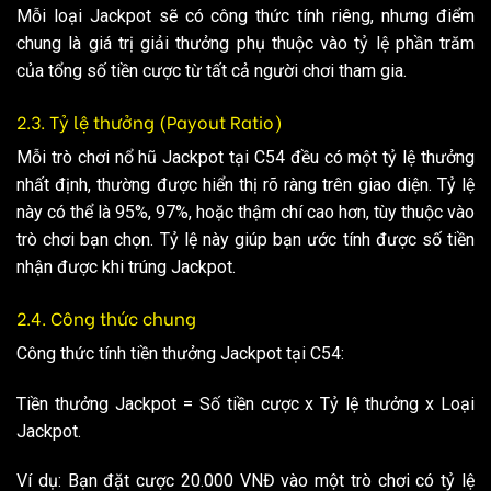
Mỗi loại Jackpot sẽ có công thức tính riêng, nhưng điểm
chung là giá trị giải thưởng phụ thuộc vào tỷ lệ phần trăm
của tổng số tiền cược từ tất cả người chơi tham gia.
2.3. Tỷ lệ thưởng (Payout Ratio)
Mỗi trò chơi nổ hũ Jackpot tại C54 đều có một tỷ lệ thưởng
nhất định, thường được hiển thị rõ ràng trên giao diện. Tỷ lệ
này có thể là 95%, 97%, hoặc thậm chí cao hơn, tùy thuộc vào
trò chơi bạn chọn. Tỷ lệ này giúp bạn ước tính được số tiền
nhận được khi trúng Jackpot.
2.4. Công thức chung
Công thức tính tiền thưởng Jackpot tại C54:
Tiền thưởng Jackpot = Số tiền cược x Tỷ lệ thưởng x Loại
Jackpot.
Ví dụ: Bạn đặt cược 20.000 VNĐ vào một trò chơi có tỷ lệ