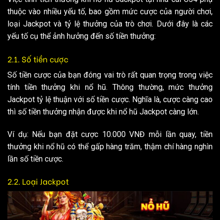
thuộc vào nhiều yếu tố, bao gồm mức cược của người chơi,
loại Jackpot và tỷ lệ thưởng của trò chơi. Dưới đây là các
yếu tố cụ thể ảnh hưởng đến số tiền thưởng:
2.1. Số tiền cược
Số tiền cược của bạn đóng vai trò rất quan trọng trong việc
tính tiền thưởng khi nổ hũ. Thông thường, mức thưởng
Jackpot tỷ lệ thuận với số tiền cược. Nghĩa là, cược càng cao
thì số tiền thưởng nhận được khi nổ hũ Jackpot càng lớn.
Ví dụ: Nếu bạn đặt cược 10.000 VNĐ mỗi lần quay, tiền
thưởng khi nổ hũ có thể gấp hàng trăm, thậm chí hàng nghìn
lần số tiền cược.
2.2. Loại Jackpot