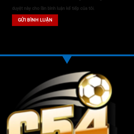
duyệt này cho lần bình luận kế tiếp của tôi.