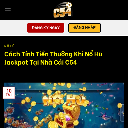
Bỏ
qua
nội
dung
ĐĂNG NHẬP
ĐĂNG KÝ NGAY
NỔ HŨ
Cách Tính Tiền Thưởng Khi Nổ Hũ
Jackpot Tại Nhà Cái C54
10
Th1