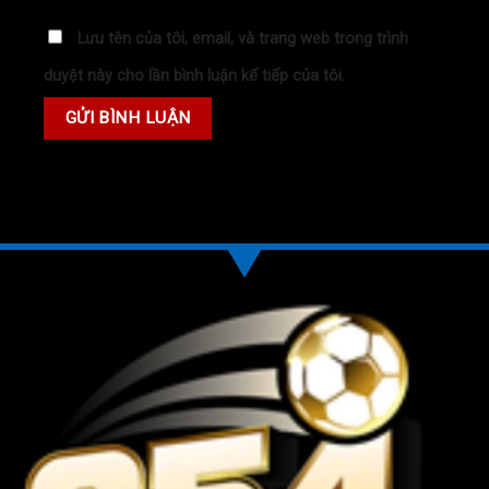
Lưu tên của tôi, email, và trang web trong trình
duyệt này cho lần bình luận kế tiếp của tôi.