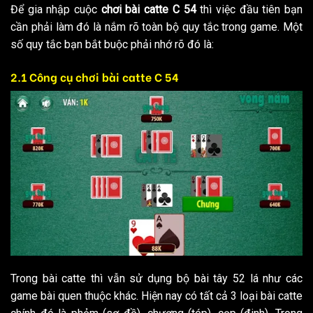
Để gia nhập cuộc
chơi bài catte C 54
thì việc đầu tiên bạn
cần phải làm đó là nắm rõ toàn bộ quy tắc trong game. Một
số quy tắc bạn bắt buộc phải nhớ rõ đó là:
2.1 Công cụ chơi bài catte C 54
Trong bài catte thì vẫn sử dụng bộ bài tây 52 lá như các
game bài quen thuộc khác. Hiện nay có tất cả 3 loại bài catte