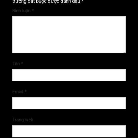
trường bắt buộc được đánh dấu
*
Bình luận
*
Tên
*
Email
*
Trang web