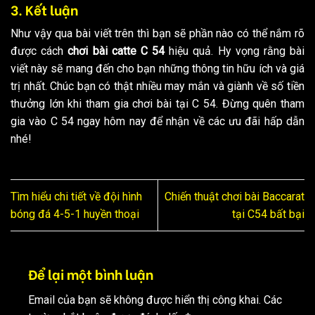
3. Kết luận
Như vậy qua bài viết trên thì bạn sẽ phần nào có thể nắm rõ
được cách
chơi bài catte C 54
hiệu quả. Hy vọng rằng bài
viết này sẽ mang đến cho bạn những thông tin hữu ích và giá
trị nhất. Chúc bạn có thật nhiều may mắn và giành về số tiền
thưởng lớn khi tham gia chơi bài tại C 54. Đừng quên tham
gia vào C 54 ngay hôm nay để nhận về các ưu đãi hấp dẫn
nhé!
Tìm hiểu chi tiết về đội hình
Chiến thuật chơi bài Baccarat
bóng đá 4-5-1 huyền thoại
tại C54 bất bại
Để lại một bình luận
Email của bạn sẽ không được hiển thị công khai.
Các