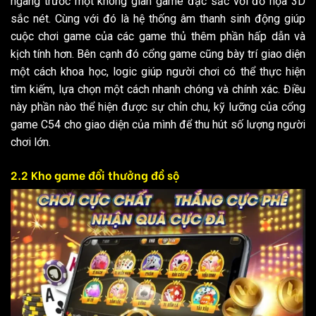
ngàng trước một không gian game đặc sắc với đồ họa 3D
sắc nét. Cùng với đó là hệ thống âm thanh sinh động giúp
cuộc chơi game của các game thủ thêm phần hấp dẫn và
kịch tính hơn. Bên cạnh đó cổng game cũng bày trí giao diện
một cách khoa học, logic giúp người chơi có thể thực hiện
tìm kiếm, lựa chọn một cách nhanh chóng và chính xác. Điều
này phần nào thể hiện được sự chỉn chu, kỹ lưỡng của cổng
game C54 cho giao diện của mình để thu hút số lượng người
chơi lớn.
2.2 Kho game đổi thưởng đồ sộ