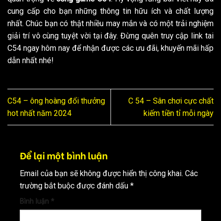
cung cấp cho bạn những thông tin hữu ích và chất lượng
nhất. Chúc bạn có thật nhiều may mắn và có một trải nghiệm
giải trí vô cùng tuyệt vời tại đây. Đừng quên truy cập link tai
C54 ngay hôm nay để nhận được các ưu đãi, khuyến mãi hấp
dẫn nhất nhé!
C54 – ông hoàng đổi thưởng
C 54 – Sân chơi cực chất
hot nhất năm 2024
kiếm tiền tỉ mỗi ngày
Để lại một bình luận
Email của bạn sẽ không được hiển thị công khai.
Các
trường bắt buộc được đánh dấu
*
Bình luận
*