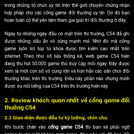
trong những tổ chức uy tín trên thế giới chuyên chứng nhận
hợp pháp cho các cổng game đổi thưởng uy tín. Do đó bạn
hoàn toàn có thể yên tâm tham gia giải trí đổi thưởng ở đây.
Ngay từ những ngày đầu có mặt trên thị trường, C54 đã ghi
được những dấu ấn vô cùng mạnh mẽ. Nhờ đó mà cổng
game luôn lot top từ khóa được tìm kiếm cao nhất trên
internet. Theo như số liệu thống kê, web game C54 hiện
đang thu hút 50.000 game thủ truy cập mỗi ngày. Đây được
xem là một con số vô cùng lớn và hơn hẳn các sân chơi đổi
thưởng khác trên thị trường. Điều này phần nào chứng minh
được sự nổi tiếng của C54 trên thị trường hiện nay.
2. Review khách quan nhất về cổng game đổi
thưởng C54
2.1 Giao diện được đầu tư kỹ lưỡng, chỉn chu
Khi bước chân vào
cổng game C54
thì bạn sẽ phải ngỡ