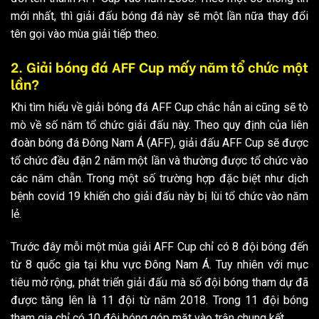
mới nhất, thì giải đấu bóng đá này sẽ một lần nữa thay đổi
tên gọi vào mùa giải tiếp theo.
2. Giải bóng đá AFF Cup mấy năm tổ chức một
lần?
Khi tìm hiểu về giải bóng đá AFF Cup chắc hẳn ai cũng sẽ tò
mò về số năm tổ chức giải đấu này. Theo quy định của liên
đoàn bóng đá Đông Nam Á (AFF), giải đấu AFF Cup sẽ được
tổ chức đều đặn 2 năm một lần và thường được tổ chức vào
các năm chẵn. Trong một số trường hợp đặc biệt như dịch
bệnh covid 19 khiến cho giải đấu này bị lùi tổ chức vào năm
lẻ.
Trước đây mỗi một mùa giải AFF Cup chỉ có 8 đội bóng đến
từ 8 quốc gia tại khu vực Đông Nam Á. Tuy nhiên với mục
tiêu mở rộng, phát triển giải đấu mà số đội bóng tham dự đã
được tăng lên là 11 đội từ năm 2018. Trong 11 đội bóng
tham gia chỉ có 10 đội bóng góp mặt vào trận chung kết.