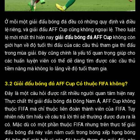
Ở mỗi một giải đấu bóng đá đều có những quy định và điều
lệ riêng, và giải đấu AFF Cup cũng không ngoại lệ. Theo luật
lệ mới nhất thì hiện nay
giải đấu bóng đá AFF Cup
không còn
giới hạn về độ tuổi thi đấu của các cầu thủ tham gia thi đấu
trong mùa giải. Đây cũng chính là yếu tố quan trọng giúp cho
các huấn luyện viên có thể dễ dàng tìm được các cầu thủ
tiềm năng mà không lo lắng về độ tuổi tham gia.
3.2 Giải đấu bóng đá AFF Cup Có thuộc FIFA không?
Đây là một câu hỏi được rất nhiều người quan tâm hiện nay.
Thực chất thì giải đấu bóng đá Đông Nam Á, AFF Cup không
thuộc FIFA mà chỉ thuộc liên đoàn thành viên của FIFA. Tuy
nhiên nếu tìm hiểu về câu trả lời thì sẽ thường được đưa ra là
có. Mặc dù có một phần thuộc FIFA nhưng trên thực tế giải
đấu bóng đá này vẫn nằm cuối trong bóng xếp hạng bóng