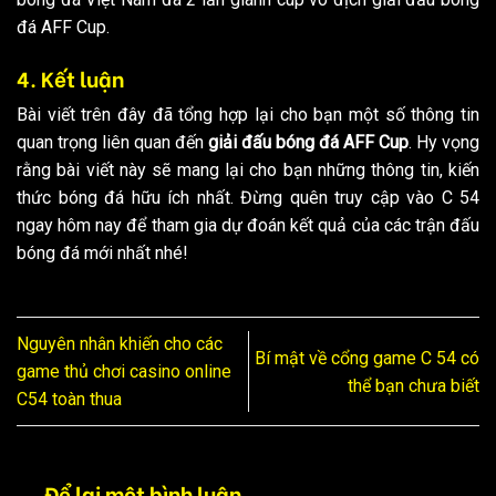
đá AFF Cup.
4. Kết luận
Bài viết trên đây đã tổng hợp lại cho bạn một số thông tin
quan trọng liên quan đến
giải đấu bóng đá AFF Cup
. Hy vọng
rằng bài viết này sẽ mang lại cho bạn những thông tin, kiến
thức bóng đá hữu ích nhất. Đừng quên truy cập vào C 54
ngay hôm nay để tham gia dự đoán kết quả của các trận đấu
bóng đá mới nhất nhé!
Nguyên nhân khiến cho các
Bí mật về cổng game C 54 có
game thủ chơi casino online
thể bạn chưa biết
C54 toàn thua
Để lại một bình luận