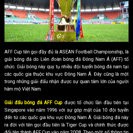
AFF Cup tên gọi đầy đủ là ASEAN Football Championship, là
giải bóng đá do Liên đoàn bóng đá Đông Nam Á (AFF) tổ
chức. Giải bóng này quy tụ nhiều đội tuyển bóng đá nam tại
các quốc gia thuộc khu vực Đông Nam Á. Đây cũng là một
trong những giải đấu nhận được sự quan tâm lớn của người
hâm mộ Việt Nam.
Giải đấu bóng đá AFF Cup
được tổ chức lần đầu tiên tại
Singapore vào năm 1996 với sự góp mặt của 10 đội tuyển
đến từ các quốc gia khu vực Đông Nam Á. Giải bóng đá này
ra đời với tên gọi đầu tiên là Tiger Cup và chính thức được
đổi tên thành AFF Cup vào năm 2008. Theo một số thông tin