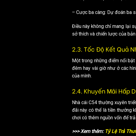
– Cược ba càng: Dự đoán ba số
Điều này không chỉ mang lại s
sở thích và chiến lược của bản 
2.3. Tốc Độ Kết Quả 
Một trong những điểm nổi bật c
đêm hay vài giờ như ở các hìn
của mình.
2.4. Khuyến Mãi Hấp 
Nhà cái C54 thường xuyên triể
đãi này có thể là tiền thưởng 
chơi có thêm nguồn vốn để trả
>>> Xem thêm:
Tỷ Lệ Trả Thư