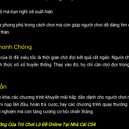
 mà bạn nghĩ sẽ xuất hiện.
ự phong phú trong cách chơi mà còn giúp người chơi dễ dàng tì
thân.
Nhanh Chóng
ủa lô đề siêu tốc là thời gian chờ đợi kết quả rất ngắn. Người 
h thức xổ số truyền thống. Thay vào đó, họ chỉ cần chờ đợi trong
Dẫn
n khai các chương trình khuyến mãi hấp dẫn dành cho người chơi 
khi nạp lần đầu, hoàn trả cược, hay các chương trình quay thưởng
i nghiệm mà còn tăng cường cơ hội chiến thắng.
ởng Của Trò Chơi Lô Đề Online Tại Nhà Cái C54