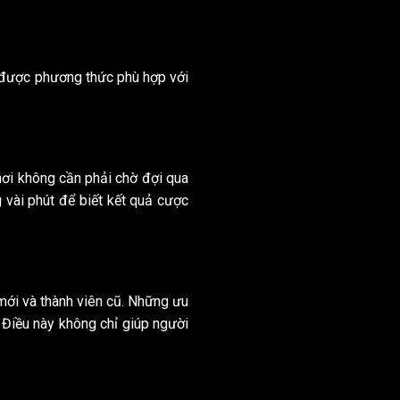
m được phương thức phù hợp với
chơi không cần phải chờ đợi qua
 vài phút để biết kết quả cược
mới và thành viên cũ. Những ưu
. Điều này không chỉ giúp người