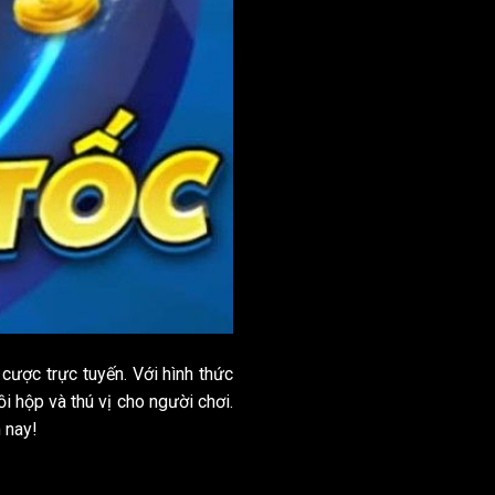
cược trực tuyến. Với hình thức
i hộp và thú vị cho người chơi.
 nay!