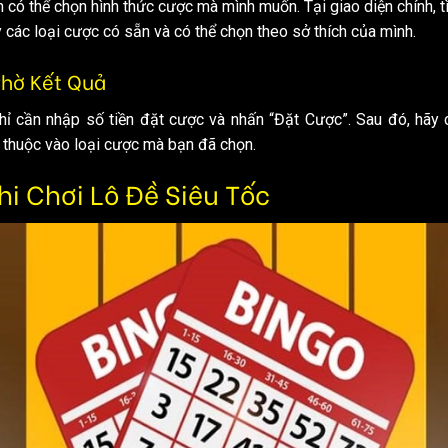
n có thể chọn hình thức cược mà mình muốn. Tại giao diện chính,
y các loại cược có sẵn và có thể chọn theo sở thích của mình.
Chờ Kết Quả
hỉ cần nhập số tiền đặt cược và nhấn “Đặt Cược”. Sau đó, hãy 
y thuộc vào loại cược mà bạn đã chọn.
hi Chơi Lô Đề Siêu Tốc