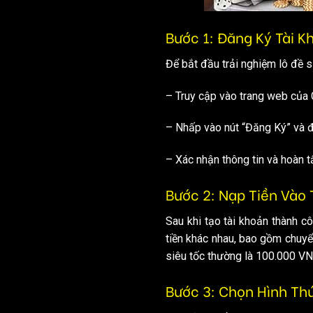
Bước 1: Đăng Ký Tài K
Để bắt đầu trải nghiệm lô đề s
– Truy cập vào trang web của 
– Nhấp vào nút “Đăng Ký” và đi
– Xác nhận thông tin và hoàn tấ
Bước 2: Nạp Tiền Vào 
Sau khi tạo tài khoản thành c
tiền khác nhau, bao gồm chuyển
siêu tốc thường là 100.000 VN
Bước 3: Chọn Hình Th