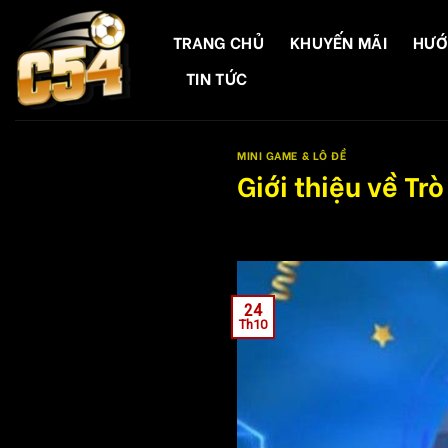
Bỏ
qua
TRANG CHỦ
KHUYẾN MÃI
HƯỚ
nội
TIN TỨC
dung
MINI GAME & LÔ ĐỀ
Giới thiệu về Tr
24
Th10