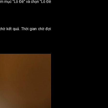
 tìm mục “Lô Đề” và chọn “Lô Đề
chờ kết quả. Thời gian chờ đợi