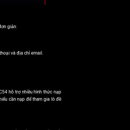
đơn giản:
hoại và địa chỉ email.
C54 hỗ trợ nhiều hình thức nạp
thiểu cần nạp để tham gia lô đề