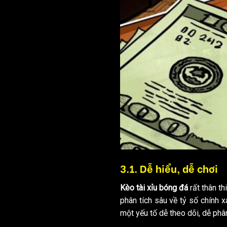
3.1. Dễ hiểu, dễ chơi
Kèo tài xỉu bóng đá
rất thân t
phân tích sâu về tỷ số chính 
một yếu tố dễ theo dõi, dễ phân