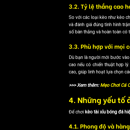
3.2. Tỷ lệ thắng cao h
So với các loại kèo như kèo c
và đánh giá đúng tình hình trậ
số bàn thắng và hoàn toàn có t
3.3. Phù hợp với mọi 
Dù bạn là người mới bước vào 
cao nếu có chiến thuật hợp lý
cao, giúp linh hoạt lựa chọn cá
>>> Xem thêm:
Mẹo Chơi Cá C
4. Những yếu tố 
Để chơi
kèo tài xỉu bóng đá hi
4.1. Phong độ và hàng