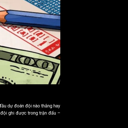
 đầu dự đoán đội nào thắng hay
 đội ghi được trong trận đấu –