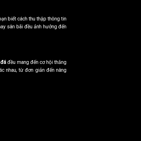
n biết cách thu thập thông tin
t hay sân bãi đều ảnh hưởng đến
 đá
đều mang đến cơ hội thắng
hác nhau, từ đơn giản đến nâng