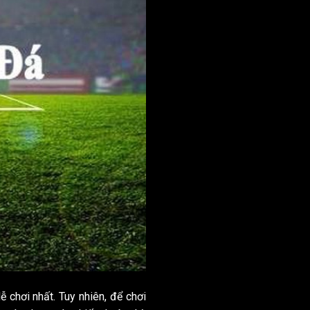
 chơi nhất. Tuy nhiên, để chơi