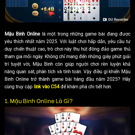
Mậu Binh Online
là một trong những game bài đang được
yêu thích nhất năm 2025. Với luật chơi hấp dẫn, yêu cầu tư
duy chiến thuật cao, trò chơi này thu hút đông đảo game thủ
tham gia mỗi ngày. Không chỉ mang đến những giây phút giải
trí tuyệt vời, Mậu Binh còn giúp người chơi rèn luyện khả
năng quan sát, phân tích và tính toán. Vậy điều gì khiến Mậu
Binh Online trở thành game bài hàng đầu năm 2025? Hãy
cùng truy cập
link vào C54
để khám phá chi tiết hơn.
1. Mậu Binh Online Là Gì?