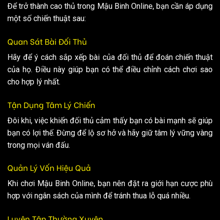
Để trở thành cao thủ trong Mậu Binh Online, bạn cần áp dụng
một số chiến thuật sau:
Quan Sát Bài Đối Thủ
Hãy để ý cách sắp xếp bài của đối thủ để đoán chiến thuật
của họ. Điều này giúp bạn có thể điều chỉnh cách chơi sao
cho hợp lý nhất.
Tận Dụng Tâm Lý Chiến
Đôi khi, việc khiến đối thủ cảm thấy bạn có bài mạnh sẽ giúp
bạn có lợi thế. Đừng để lộ sơ hở và hãy giữ tâm lý vững vàng
trong mọi ván đấu.
Quản Lý Vốn Hiệu Quả
Khi chơi Mậu Binh Online, bạn nên đặt ra giới hạn cược phù
hợp với ngân sách của mình để tránh thua lỗ quá nhiều.
Luyện Tập Thường Xuyên