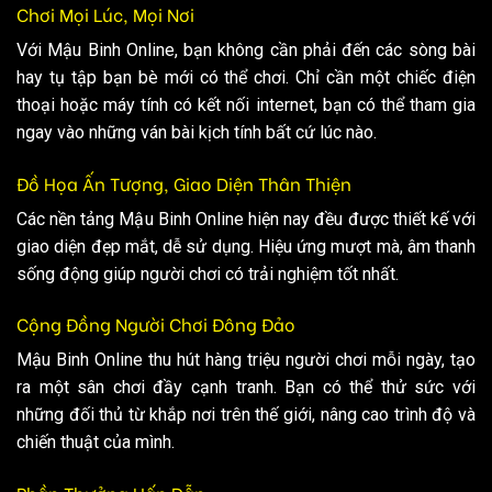
Chơi Mọi Lúc, Mọi Nơi
Với Mậu Binh Online, bạn không cần phải đến các sòng bài
hay tụ tập bạn bè mới có thể chơi. Chỉ cần một chiếc điện
thoại hoặc máy tính có kết nối internet, bạn có thể tham gia
ngay vào những ván bài kịch tính bất cứ lúc nào.
Đồ Họa Ấn Tượng, Giao Diện Thân Thiện
Các nền tảng Mậu Binh Online hiện nay đều được thiết kế với
giao diện đẹp mắt, dễ sử dụng. Hiệu ứng mượt mà, âm thanh
sống động giúp người chơi có trải nghiệm tốt nhất.
Cộng Đồng Người Chơi Đông Đảo
Mậu Binh Online thu hút hàng triệu người chơi mỗi ngày, tạo
ra một sân chơi đầy cạnh tranh. Bạn có thể thử sức với
những đối thủ từ khắp nơi trên thế giới, nâng cao trình độ và
chiến thuật của mình.