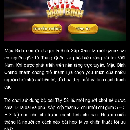
Mậu Binh, còn được gọi là Binh Xập Xám, là một game bài
có nguồn gốc từ Trung Quốc và phổ biến rộng rãi tại Việt
Nam. Khi được phát triển trên nền tảng trực tuyến, Mậu Binh
Online nhanh chóng trở thành lựa chọn yêu thích của nhiều
người chơi nhờ sự tiện lợi, đồ họa đẹp mắt và tính cạnh tranh
cao.
Trò chơi sử dụng bộ bài Tây 52 lá, mỗi người chơi sẽ được
chia 13 lá bài và phải sắp xếp thành 3 chi (mỗi chi gồm 5 – 5
– 3 lá) sao cho chi trước mạnh hơn chi sau. Người chiến
thắng là người có cách xếp bài hợp lý và chiến thuật tối ưu
nhất.