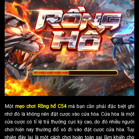
Một
mẹo chơi Rồng hổ C54
mà bạn cần phải đặc biệt ghi
nhớ đó là không nên đặt cược vào cửa hòa. Cửa hòa là một
cửa cược có tỉ lệ trả thưởng cực kỳ cao, do đó nhiều người
chơi hiện nay thường đổ xô đi vào đặt cược cửa hòa. Tuy
nhiên đây lại là một cách chơi hoàn toàn sai lầm khiến cho