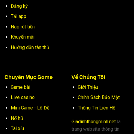
Đăng ký
Tải app
Nạp rút tiền
Khuyến mãi
Hướng dẫn tân thủ
Chuyên Mục Game
Về Chúng Tôi
Game bài
Giới Thiệu
Live casino
Chính Sách Bảo Mật
Mini Game - Lô Đề
Thông Tin Liên Hệ
Nổ hũ
Giadinhthongminh.net
là
Tài xỉu
trang website thông tin