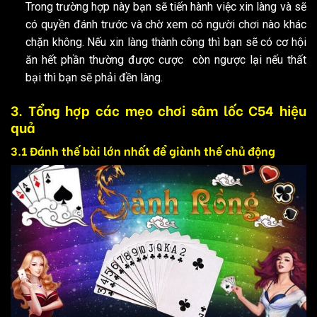
Trong trường hợp này bạn sẽ tiến hành việc xin làng và sẽ
có quyền đánh trước và chờ xem có người chơi nào khác
chặn không. Nếu xin làng thành công thì bạn sẽ có cơ hội
ăn hết phần thường được cược còn ngược lại nếu thất
bại thì bạn sẽ phải đền làng.
3. Tổng hợp các mẹo chơi sâm lốc C54 hiệu
quả
3.1 Đánh thế bài lớn nhất để giành thế chủ động