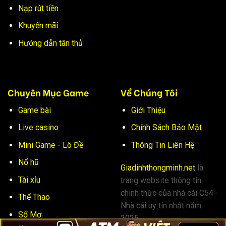
Nạp rút tiền
Khuyến mãi
Hướng dẫn tân thủ
Chuyên Mục Game
Về Chúng Tôi
Game bài
Giới Thiệu
Live casino
Chính Sách Bảo Mật
Mini Game - Lô Đề
Thông Tin Liên Hệ
Nổ hũ
Giadinhthongminh.net
là
Tài xỉu
trang website thông tin
chính thức của nhà cái C54 -
Thể Thao
Nhà cái uy tín nhất năm
Sổ Mơ
2025