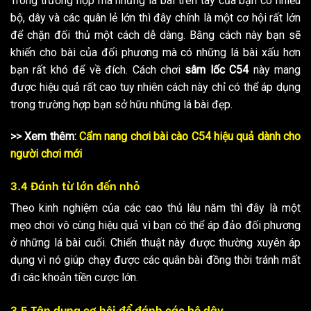
Trong trường hợp mà những lá bài trên tay của bạn có nhiều
bộ, dây và các quân lẻ lớn thì đây chính là một cơ hội rất lớn
để chặn đối thủ một cách dễ dàng. Bằng cách này bạn sẽ
khiến cho bài của đối phương mà có những lá bài xấu hơn
bạn rất khó để về đích. Cách chơi
sâm lốc C54
này mang
được hiệu quả rất cao tuy nhiên cách này chỉ có thể áp dụng
trong trường hợp bạn sở hữu những lá bài đẹp.
>> Xem thêm:
Cẩm nang chơi bài cào C54 hiệu quả dành cho
người chơi mới
3.4 Đánh từ lớn đến nhỏ
Theo kinh nghiệm của các cao thủ lâu năm thì đây là một
mẹo chơi vô cùng hiệu quả vì bạn có thể áp đảo đối phương
ở những lá bài cuối. Chiến thuật này được thường xuyên áp
dụng vì nó giúp chạy được các quân bài đồng thời tránh mất
đi các khoản tiền cược lớn.
3.5 Tận dụng cơ hội để đánh các bộ dây