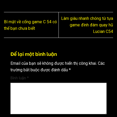
Làm giàu nhanh chóng từ tựa
Bí mật về cổng game C 54 có
game đình đám quay hũ
thể bạn chưa biết
Lucian C54
Để lại một bình luận
Email của bạn sẽ không được hiển thị công khai.
Các
trường bắt buộc được đánh dấu
*
Bình luận
*