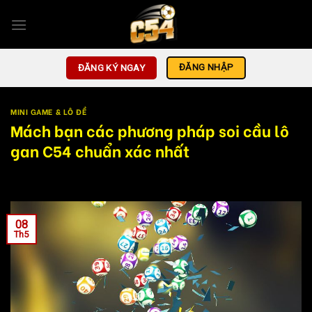
Bỏ
qua
nội
dung
ĐĂNG NHẬP
ĐĂNG KÝ NGAY
MINI GAME & LÔ ĐỀ
Mách bạn các phương pháp soi cầu lô
gan C54 chuẩn xác nhất
08
Th5