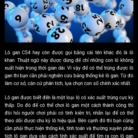
Lô gan C54 hay còn được gọi bằng cái tên khác đó là lô
khan. Thuật ngữ này được dùng để chỉ những con lô không
xuất hiện trong thời gian dài. Vì vậy để có thể trúng được lô
gan thì bạn cần phải nghiên cứu bảng thống kê lô gan. Từ đó
làm cơ sở, căn cứ phân tích, lựa chọn con số chính xác nhất.
Lô gan được biết đến là một loại lô có xác suất trúng cực kỳ
thấp. Do đó để có thể chơi lô gan một cách thành công thì
đòi hỏi người chơi phải có tính kiên trì, nhẫn lại để có thể
theo dõi được chu kỳ lô hiệu quả. Bên cạnh đó thì bạn cũng
cần phải thực hiện thống kê, tính toán và thường xuyên phân
tích lô gan dựa vào cách tính xác suất để tìm ra con lô gan