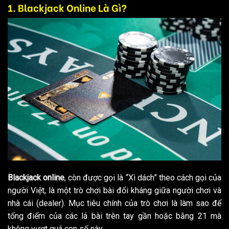
1. Blackjack Online Là Gì?
Blackjack online
, còn được gọi là “Xì dách” theo cách gọi của
người Việt, là một trò chơi bài đối kháng giữa người chơi và
nhà cái (dealer). Mục tiêu chính của trò chơi là làm sao để
tổng điểm của các lá bài trên tay gần hoặc bằng 21 mà
không vượt quá con số này.