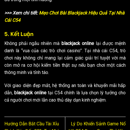
>>> Xem chi tiết:
Mẹo Chơi Bài Blackjack Hiệu Quả Tại Nhà
Cái C54
5. Kết Luận
Không phải ngẫu nhiên mà
blackjack online
lại được mệnh
danh là “vua của các trò chơi casino”. Tại nhà cái C54, trò
chơi này không chỉ mang lại cảm giác giải trí tuyệt vời mà
còn mở ra cơ hội kiếm tiền thật sự nếu bạn chơi một cách
thông minh và tỉnh táo.
Với giao diện đẹp mắt, hệ thống an toàn và khuyến mãi hấp
dẫn,
blackjack online
tại C54 chính là lựa chọn lý tưởng cho
cả người chơi mới lẫn cao thủ dày dạn kinh nghiệm.
Hướng Dẫn Bắt Cầu Tài Xỉu
Lý Do Khiến Sảnh Game Nổ