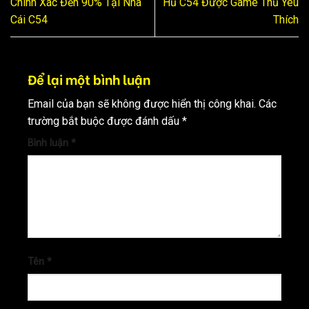
Chính Xác Đến 90% Tại Nhà
Hũ C54 Được Game Thủ Yêu
Cái C54
Thích
Để lại một bình luận
Email của bạn sẽ không được hiển thị công khai.
Các
trường bắt buộc được đánh dấu
*
Bình luận
*
Tên
*