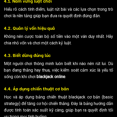
4.1. Nắm vững luật chơi
Hiểu rõ cách tính điểm, luật rút bài và các lựa chọn trong trò
chơi là nền tảng giúp bạn đưa ra quyết định đúng đắn.
4.2. Quản lý vốn hiệu quả
Không nên cược toàn bộ số tiền vào một ván duy nhất. Hãy
chia nhỏ vốn và chơi một cách kỷ luật.
4.3. Biết dừng đúng lúc
Một người chơi thông minh luôn biết khi nào nên rút lui. Dù
bạn đang thắng hay thua, việc kiểm soát cảm xúc là yếu tố
sống còn khi chơi
blackjack online
.
4.4. Áp dụng chiến thuật cơ bản
Học và áp dụng bảng chiến thuật blackjack cơ bản (basic
strategy) để tăng cơ hội chiến thắng. Đây là bảng hướng dẫn
được tính toán xác suất kỹ càng, giúp bạn ra quyết định tối
ưu trong mọi tình huống.