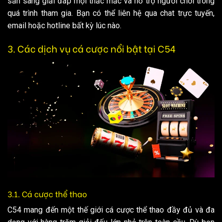
sẵn sàng giải đáp mọi thắc mắc và hỗ trợ người chơi trong
quá trình tham gia. Bạn có thể liên hệ qua chat trực tuyến,
email hoặc hotline bất kỳ lúc nào.
3. Các dịch vụ cá cược nổi bật tại C54
3.1. Cá cược thể thao
C54 mang đến một thế giới cá cược thể thao đầy đủ và đa