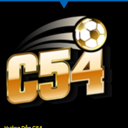
Hướng Dẫn C54