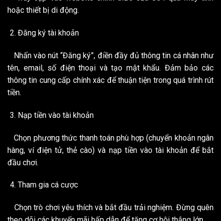
hoặc thiết bị di động.
Đăng ký tài khoản
Nhấn vào nút “Đăng ký”, điền đầy đủ thông tin cá nhân như
tên, email, số điện thoại và tạo mật khẩu. Đảm bảo các
thông tin cung cấp chính xác để thuận tiện trong quá trình rút
tiền.
Nạp tiền vào tài khoản
Chọn phương thức thanh toán phù hợp (chuyển khoản ngân
hàng, ví điện tử, thẻ cào) và nạp tiền vào tài khoản để bắt
đầu chơi.
Tham gia cá cược
Chọn trò chơi yêu thích và bắt đầu trải nghiệm. Đừng quên
theo dõi các khuyến mãi hấp dẫn để tăng cơ hội thắng lớn.