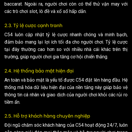
baccarat. Ngoài ra, người chơi còn có thể thử vận may với
các trò chơi slot, lô đề và xổ số hấp dẫn.
2.3. Tỷ lệ cược cạnh tranh
C54 luôn cập nhật tỷ lệ cược nhanh chóng và minh bạch,
đảm bảo mang lại lợi ích tối đa cho người chơi. Tỷ lệ cược
tại đây thường cao hơn so với nhiều nhà cái khác trên thị
trường, giúp người chơi gia tăng cơ hội chiến thắng.
2.4. Hệ thống bảo mật hiện đại
An toàn và bảo mật là yếu tố được C54 đặt lên hàng đầu. Hệ
thống mã hóa dữ liệu hiện đại của nền tảng này giúp bảo vệ
thông tin cá nhân và giao dịch của người chơi khỏi các rủi ro
tiềm ẩn.
2.5. Hỗ trợ khách hàng chuyên nghiệp
Đội ngũ chăm sóc khách hàng của C54 hoạt động 24/7, luôn