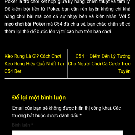
Poker là trò chơi kết hợp giữa kỹ năng, chiến thuật và tâm lý.
Để kiếm bội tiền từ Poker, bạn cần rèn luyện không chỉ khả
năng chơi bài mà còn cả sự nhạy bén và kiên nhẫn. Với 5
mẹo chơi bài Poker
mà C54 đã chia sẻ, bạn chắc chắn sẽ có
thêm lợi thế để bước lên vị trí cao hơn trên bàn chơi.
Kèo Rung Là Gì? Cách Chơi
C54 – Điểm Đến Lý Tưởng
Kèo Rung Hiệu Quả Nhất Tại
Cho Người Chơi Cá Cược Trực
C54 Bet
Tuyến
Để lại một bình luận
Email của bạn sẽ không được hiển thị công khai.
Các
trường bắt buộc được đánh dấu
*
Bình luận
*