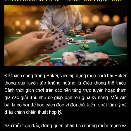
Để thành công trong Poker, việc áp dụng mẹo chơi bài Poker
thông qua luyện tập không ngừng là điều không thể thiếu.
Dành thời gian chơi trên các nền tảng trực tuyến hoặc tham
gia các giải đấu nhỏ sẽ giúp bạn rèn giũa kỹ năng. Mỗi ván
bài là cơ hội để học cách đọc vị đối thủ, kiểm soát tâm lý và
điều chỉnh chiến thuật hợp lý.
Sau mỗi trận đấu, đừng quên phân tích những điểm mạnh và