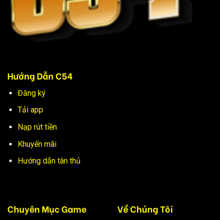
Hướng Dẫn C54
Đăng ký
Tải app
Nạp rút tiền
Khuyến mãi
Hướng dẫn tân thủ
Chuyên Mục Game
Về Chúng Tôi