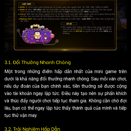
3.1. Đổi Thưởng Nhanh Chóng
Một trong những điểm hấp dẫn nhất của mini game trên
dưới là khả năng đổi thưởng nhanh chóng. Sau mỗi ván chơi,
nếu dự đoán của bạn chính xác, tiền thưởng sẽ được cộng
vào tài khoản ngay lập tức. Điều này tạo nên sự phấn khích
và thúc đẩy người chơi tiếp tục tham gia. Không cần chờ đợi
lâu, bạn có thể ngay lập tức thấy thành quả của mình và tiếp
tục thử vận may.
3.2. Trải Nghiệm Hấp Dẫn