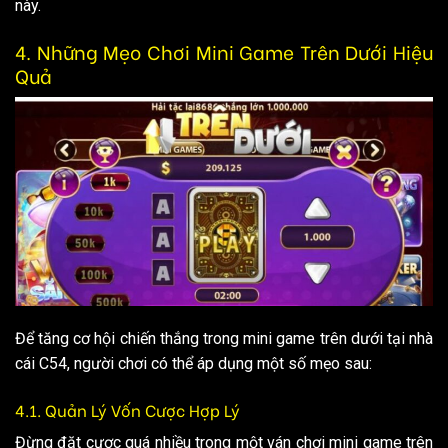
này.
4. Những Mẹo Chơi Mini Game Trên Dưới Hiệu
Quả
Để tăng cơ hội chiến thắng trong mini game trên dưới tại nhà
cái C54, người chơi có thể áp dụng một số mẹo sau:
4.1. Quản Lý Vốn Cược Hợp Lý
Đừng đặt cược quá nhiều trong một ván chơi mini game trên