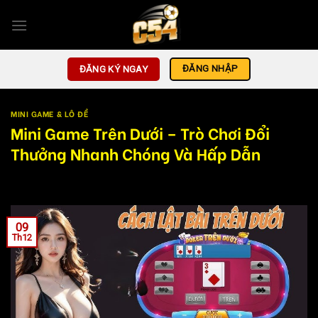
Bỏ
qua
nội
dung
ĐĂNG NHẬP
ĐĂNG KÝ NGAY
MINI GAME & LÔ ĐỀ
Mini Game Trên Dưới – Trò Chơi Đổi
Thưởng Nhanh Chóng Và Hấp Dẫn
09
Th12