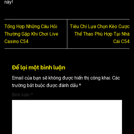
này!
Tổng Hợp Những Câu Hỏi
Tiêu Chí Lựa Chọn Kèo Cược
Thường Gặp Khi Chơi Live
Thể Thao Phù Hợp Tại Nhà
Casino C54
Cái C54
Để lại một bình luận
Email của bạn sẽ không được hiển thị công khai.
Các
trường bắt buộc được đánh dấu
*
Bình luận
*