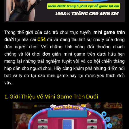
Trong thế giới của các trò chơi trực tuyến,
mini game trên
dưới
tại nhà cái
C54
đã và đang thu hút sự chú ý của đông
đảo người chơi. Với những tính năng đổi thưởng nhanh
chóng và lối chơi đơn giản, mini game trên dưới hứa hẹn
mang lại những trải nghiệm tuyệt vời và cơ hội chiến thắng
hấp dẫn cho người chơi. Hãy cùng khám phá những điểm nổi
bật và lý do tại sao mini game này lại được yêu thích đến
vậy.
1. Giới Thiệu Về Mini Game Trên Dưới